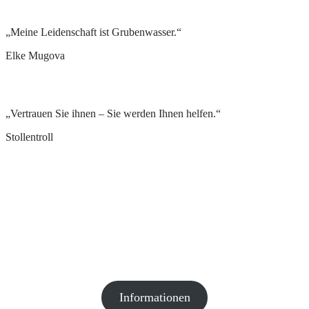
„Meine Leidenschaft ist Grubenwasser.“
Elke Mugova
„Vertrauen Sie ihnen – Sie werden Ihnen helfen.“
Stollentroll
Lassen Sie uns gemeinsam an Ihrem
nächsten Projekt arbeiten
Wir stehen Ihnen zur Seite, wenn Sie Probleme oder
Fragen zum Thema Grubenwasser haben. Melden
Sie sich bei uns zu einem unverbindlichen Gespräch.
Informationen