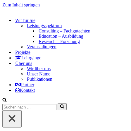
Zum Inhalt springen
Wir für Sie
Leistungsspektrum
Consulting – Fachgutachten
Education – Ausbildung
Research – Forschung
Veranstaltungen
Projekte
Lehrgänge
Über uns
Wir über uns
Unser Name
Publikationen
Partner
Kontakt
Suchen
nach …