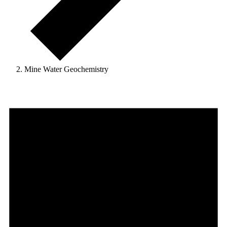
Mine Water Geochemistry
Veranstaltungen
für
August
9,
2026